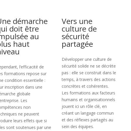
Une démarche
Vers une
ui doit être
culture de
impulsée au
sécurité
plus haut
partagée
niveau
Développer une culture de
sécurité solide ne se décrète
ependant, l’efficacité de
pas : elle se construit dans le
es formations repose sur
temps, à travers des actions
ne condition essentielle :
concrètes et cohérentes.
eur inscription dans une
Les formations aux facteurs
émarche globale
humains et organisationnels
’entreprise. Les
jouent ici un rôle clé, en
ompétences non
créant un langage commun
echniques ne peuvent
et des réflexes partagés au
roduire leurs effets que si
sein des équipes.
lles sont soutenues par une