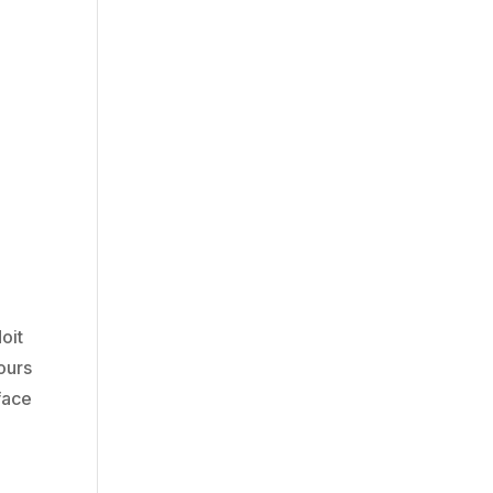
oit
ours
face
e