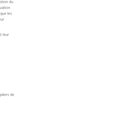
stion du
tuation
 que les
eur
t leur
iliers de