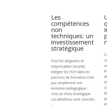
Les
compétences
q
non
techniques: un
investissement
stratégique
C
c
Pour les dirigeants et
u
responsables sécurité,
l
intégrer les FOH dans les
d
parcours de formation n’est
d
pas simplement une
c
évolution pédagogique :
t
c’est un choix stratégique.
p
Les bénéfices sont concrets
e
: